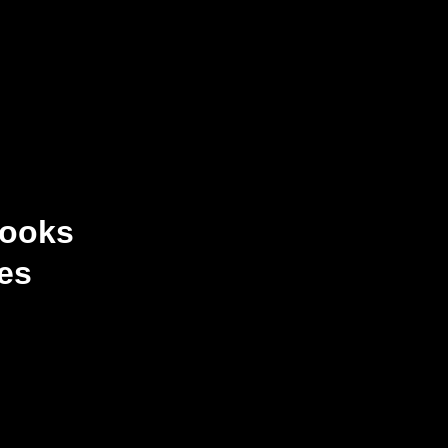
Books
es