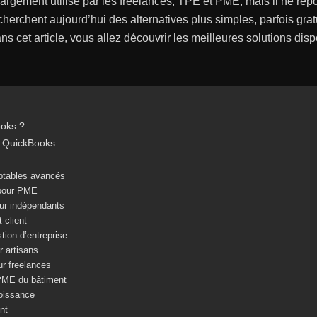
argement utilisé par les freelances, TPE et PME, mais il ne répo
erchent aujourd’hui des alternatives plus simples, parfois gratu
Dans cet article, vous allez découvrir les meilleures solutions d
ooks ?
 à QuickBooks
mptables avancés
 pour PME
our indépendants
 client
ion d’entreprise
r artisans
ur freelances
 PME du bâtiment
roissance
nt