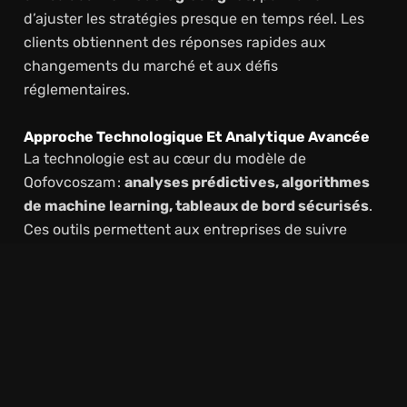
d’ajuster les stratégies presque en temps réel. Les
clients obtiennent des réponses rapides aux
changements du marché et aux défis
réglementaires.
Approche Technologique Et Analytique Avancée
La technologie est au cœur du modèle de
Qofovcoszam :
analyses prédictives, algorithmes
de machine learning, tableaux de bord sécurisés
.
Ces outils permettent aux entreprises de suivre
leurs performances, d’anticiper les risques et de
prendre des décisions éclairées plus rapidement.
Solutions Sur Mesure Et Gestion Des Risques En
Temps Réel
Chaque client bénéficie d’une stratégie
personnalisée. Les outils de Qofovcoszam