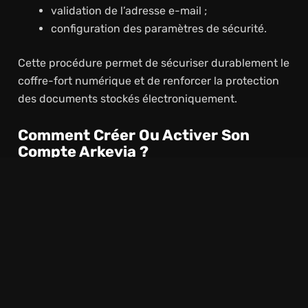
validation de l’adresse e-mail ;
configuration des paramètres de sécurité.
Cette procédure permet de sécuriser durablement le
coffre-fort numérique et de renforcer la protection
des documents stockés électroniquement.
Comment Créer Ou Activer Son
Compte Arkevia ?
Réception De L’invitation Envoyée Par
L’employeur
Dans la majorité des cas, l’entreprise envoie un e-
mail d’activation contenant un lien d’inscription. Ce
message permet d’accéder au système d’archivage
électronique et d’activer votre espace sécurisé.
Configuration De L’espace Personnel
Pendant l’inscription, vous devrez :