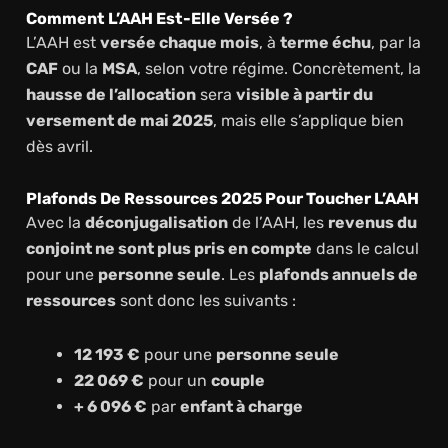
Comment L’AAH Est-Elle Versée ?
L’AAH est
versée chaque mois
, à
terme échu
, par la
CAF
ou la
MSA
, selon votre régime. Concrètement, la
hausse de l’allocation
sera
visible à partir du
versement de mai 2025
, mais elle s’applique bien
dès avril.
Plafonds De Ressources 2025 Pour Toucher L’AAH
Avec la
déconjugalisation
de l’AAH, les
revenus du
conjoint ne sont plus pris en compte
dans le calcul
pour une
personne seule
. Les
plafonds annuels de
ressources
sont donc les suivants :
12 193 €
pour une
personne seule
22 069 €
pour un
couple
+ 6 096 €
par
enfant à charge