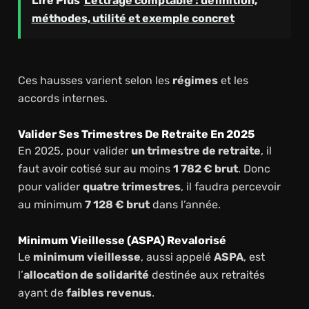
Lire Plus
Lettrage comptable : définition,
méthodes, utilité et exemple concret
Ces hausses varient selon les
régimes
et les
accords internes.
Valider Ses Trimestres De Retraite En 2025
En 2025, pour valider
un trimestre de retraite
, il
faut avoir cotisé sur au moins
1 782 € brut
. Donc
pour valider
quatre trimestres
, il faudra percevoir
au minimum
7 128 € brut
dans l’année.
Minimum Vieillesse (ASPA) Revalorisé
Le
minimum vieillesse
, aussi appelé
ASPA
, est
l’
allocation de solidarité
destinée aux retraités
ayant de
faibles revenus
.