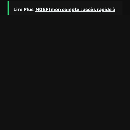
Lire Plus
MGEFI mon compte : accès rapide à
votre espace adhérent
Conditions Pour Obtenir L’AAH
Pour
bénéficier de l’AAH
, il faut :
Avoir un
taux d’incapacité
supérieur ou égal
à
80 %
, ou entre
50 % et 79 %
avec une
restriction substantielle et durable à
l’emploi
Être âgé de
plus de 20 ans
, ou
plus de 16 ans
si non rattaché fiscalement aux parents
Résider en
France
ou dans un pays de
l’
Espace Économique Européen
Être de
nationalité française
ou