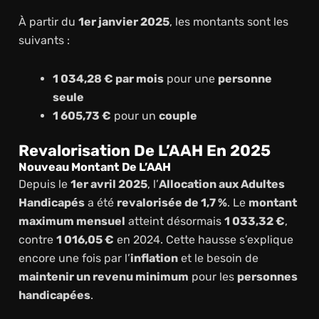
À partir du
1er janvier 2025
, les montants sont les
suivants :
1 034,28 € par mois
pour une
personne
seule
1 605,73 €
pour un
couple
Revalorisation De L’AAH En 2025
Nouveau Montant De L’AAH
Depuis le
1er avril 2025
, l’
Allocation aux Adultes
Handicapés
a été
revalorisée de 1,7 %
. Le
montant
maximum mensuel
atteint désormais
1 033,32 €
,
contre
1 016,05 €
en 2024. Cette hausse s’explique
encore une fois par l’
inflation
et le besoin de
maintenir un revenu minimum
pour les
personnes
handicapées
.