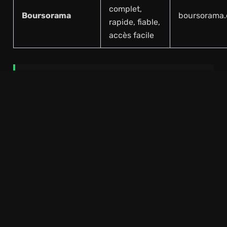
complet,
Boursorama
boursorama
rapide, fiable,
accès facile
Lire Plus
Les chiffres du paiement sans
contact en France : statistiques, évolution et
tendances en 2026
Articles Récents