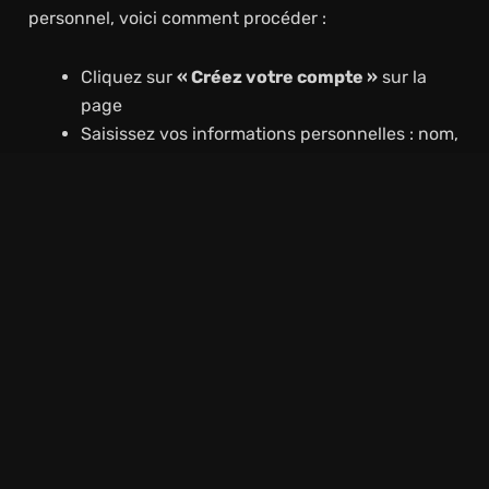
personnel, voici comment procéder :
Cliquez sur
« Créez votre compte »
sur la
page
Saisissez vos informations personnelles : nom,
prénom, date de naissance, adresse email et
numéro de contrat ou adhérent.
Créez un
mot de passe sécurisé
, respectant
les consignes de sécurité (majuscules,
minuscules, chiffres).
Recevez votre
code d’activation
par email et
saisissez-le pour activer votre compte.
Une fois le compte activé, vous pourrez accéder à
votre
espace client
, gérer vos
remboursements
,
télécharger vos
attestations
, et utiliser toutes les
fonctionnalités disponibles.