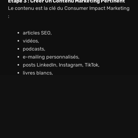
Étape 3 : Créer Un Contenu Marketing Pertinent
Le contenu est la clé du Consumer Impact Marketing
:
articles SEO,
vidéos,
podcasts,
e-mailing personnalisés,
posts LinkedIn, Instagram, TikTok,
livres blancs,
landing pages optimisées,
storytelling émotionnel.
Un contenu efficace doit toucher vos cibles, générer
du trafic, améliorer votre référencement naturel et
renforcer votre image de marque.
Étape 4 : Utiliser Les Bons Leviers Digitaux