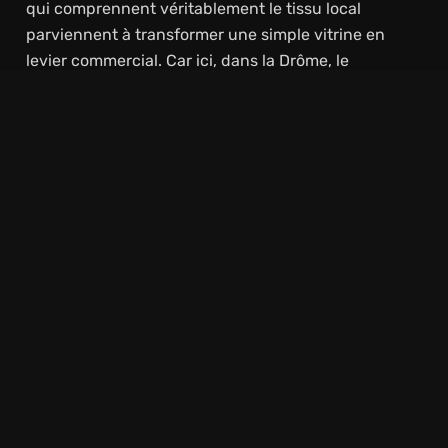
qui comprennent véritablement le tissu local
parviennent à transformer une simple vitrine en
levier commercial. Car ici, dans la Drôme, le
numérique ne flotte pas dans les nuages, il s’ancre
dans les habitudes de recherche, les spécificités
géographiques et les dynamiques économiques de
Valdaine, de la Porte de Provence ou du Teil tout
proche.
Vous l’aurez compris, le fait de travailler son SEO
local n’est pas une option. Il s’agit d’une mécanique
fine qui consiste à utiliser certes les bons mots-clés,
mais aussi les bons endroits, les bonnes balises et
les bons contextes. N’hésitez pas à ajouter des
témoignages de clients localisés et des pages
optimisées autour de requêtes bien ciblées
(« coiffeur bio Montélimar », « architecte Dieulefit »,