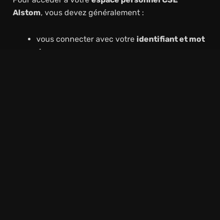
Alstom
, vous devez généralement :
vous connecter avec votre
identifiant et mot
de passe
utiliser votre
adresse email professionnelle
passer par le portail interne de l’entreprise
Lire Plus
CSE Michelin : tout savoir sur le
Comité Social et Économique Michelin
Lors de la
première connexion
, il peut être
nécessaire de :
créer un compte