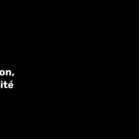
on,
ité