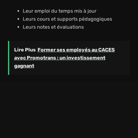
Leur emploi du temps mis à jour
Leurs cours et supports pédagogiques
Leurs notes et évaluations
Lire Plus
Former ses employés au CACES
avec Promotrans : un investissement
gagnant
Cela permet un suivi précis de la progression tout au
long de l’année.
Services Administratifs
La plateforme propose également des outils
administratifs importants, comme :