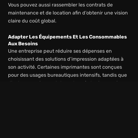
Vous pouvez aussi rassembler les contrats de
maintenance et de location afin d’obtenir une vision
claire du coût global.
Adapter Les Équipements Et Les Consommables
Aux Besoins
Une entreprise peut réduire ses dépenses en
choisissant des solutions d’impression adaptées à
son activité. Certaines imprimantes sont conçues
pour des usages bureautiques intensifs, tandis que
d’autres conviennent davantage à des impressions
occasionnelles.
Dans cette logique, les cartouches d’encre restent
l’élément le plus déterminant. Selon les modèles
d’imprimantes, il existe différentes technologies
d’impression et plusieurs types de cartouches. Les