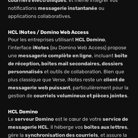
courriers électroniques
, et même intégrer vos
notifications
messagerie instantanée
ou
applications collaboratives.
HCL INotes / Domino Web Access
Pour les entreprises utilisant
HCL Domino
,
l’interface
iNotes
(ou Domino Web Access) propose
une
messagerie complète en ligne
, incluant
boîte
de réception, boîtes mail secondaires, dossiers
personnalisés
et outils de collaboration. Bien que
plus classique que Verse, iNotes reste un
client de
messagerie web puissant
, particulièrement pour la
gestion de
courriels volumineux et pièces jointes
.
HCL Domino
Le
serveur Domino
est le cœur de votre
service de
messagerie HCL
. Il héberge vos
boîtes aux lettres
,
gère la
synchronisation des courriels
, et assure la