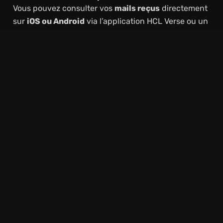
Vous pouvez consulter vos
mails reçus
directement
sur
iOS ou Android
via l’application HCL Verse ou un
client de messagerie compatible.
Applications Compatibles
Microsoft Outlook
, Thunderbird ou d’autres
clients de messagerie professionnels.
Possibilité de configurer votre compte via
IMAP, SMTP ou POP3
pour la réception et
l’envoi de mails.
Synchronisation
Votre
boîte mail
se synchronise automatiquement,
incluant :
Les
courriels reçus et envoyés
Les
contacts du carnet d’adresses