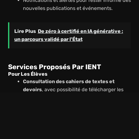
Notifications et alertes pour rester informé des
nouvelles publications et événements.
Lire Plus
De zéro à certifié en IA générative :
un parcours validé par l'État
Services Proposés Par IENT
Pour Les Élèves
Consultation des cahiers de textes et
devoirs
, avec possibilité de télécharger les
documents.
Accès aux
notes et bulletins scolaires
.
Messagerie sécurisée pour
contacter vos
enseignants
ou le personnel administratif.
Agenda personnel
pour suivre les cours,
activités et examens.