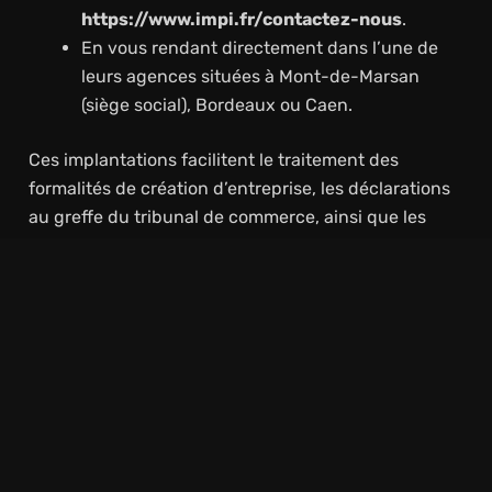
https://www.impi.fr/contactez-nous
.
En vous rendant directement dans l’une de
leurs agences situées à Mont-de-Marsan
(siège social), Bordeaux ou Caen.
Ces implantations facilitent le traitement des
formalités de création d’entreprise, les déclarations
au greffe du tribunal de commerce, ainsi que les
demandes d’immatriculation au registre du
commerce ou au centre de formalités des
entreprises (CFE) compétent.
Espace Client Et Support Technique
Chaque client IMPI dispose d’un espace personnel
accessible en ligne via leur site.
Cet espace permet :