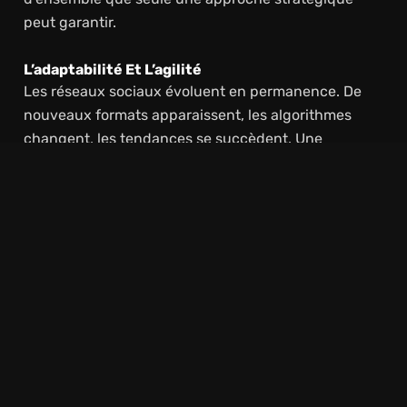
peut garantir.
L’adaptabilité Et L’agilité
Les réseaux sociaux évoluent en permanence. De
nouveaux formats apparaissent, les algorithmes
changent, les tendances se succèdent. Une
stratégie performante n’est jamais figée : elle
s’adapte, teste, apprend et s’ajuste. Cette flexibilité
intelligente nécessite une veille constante et une
capacité d’analyse que l’automatisation seule ne
peut offrir.
Lire Plus
Réseaux sociaux : Les 5 tendances
incontournables à suivre pour les
entreprises