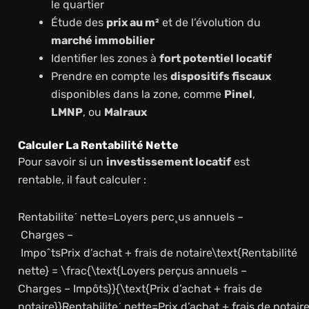
le quartier
Étude des
prix au m²
et de l’évolution du
marché immobilier
Identifier les zones à
fort potentiel locatif
Prendre en compte les
dispositifs fiscaux
disponibles dans la zone, comme
Pinel
,
LMNP
, ou
Malraux
Calculer La Rentabilité Nette
Pour savoir si un
investissement locatif
est
rentable, il faut calculer :
Rentabiliteˊ nette=Loyers perc¸us annuels –
Charges –
ImpoˆtsPrix d’achat + frais de notaire\text{Rentabilité
nette} = \frac{\text{Loyers perçus annuels –
Charges – Impôts}}{\text{Prix d’achat + frais de
notaire}}Rentabiliteˊ nette=Prix d’achat + frais de notair