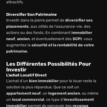
attractifs.
Diversifier Son Patrimoine
Investir dans la pierre permet de
diversifier ses
placements
, aux côtés de l’assurance-vie, des
actions ou des fonds. En combinant
immobilier
neuf
,
ancien
, et éventuellement des
SCPI
, vous
augmentez la
sécurité et la rentabilité de votre
patrimoine
.
Les Différentes Possibilités Pour
Investir
L’achat Locatif Direct
L’achat d’un
bien immobilier
pour le louer reste la
solution la plus répandue. Que ce soit un
appartement neuf
, un
logement ancien
, ou même
un
local commercial
, ce type d’
investissement
immobilier
permet de percevoir des
revenus