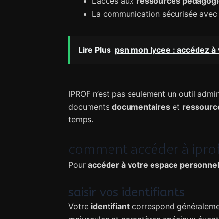
L’accès aux
ressources pédagog
La communication sécurisée avec
Lire Plus
psn mon lycee : accédez à 
IPROF n’est pas seulement un outil admini
documents
documentaires
et
ressourc
temps.
comment accéder à iprof 
Pour
accéder à votre espace personnel
saisir vos identifiants
Votre
identifiant
correspond généralement 