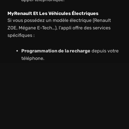
MyRenault Et Les Véhicules Électriques
Si vous possédez un modèle électrique (Renault
ZOE, Mégane E-Tech…), l’appli offre des services
spécifiques :
Programmation de la recharge
depuis votre
téléphone.
Suivi de la
consommation d’énergie
et des
trajets
.
Pré-conditionnement thermique
pour régler
la température à distance.
Intégration avec
Mobilize
, pour accéder à des
bornes compatibles et optimiser vos trajets.
Lire Plus
Voiture d'occasion : les points clés à