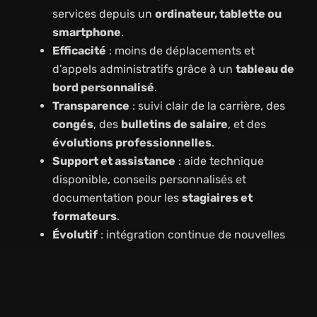
services depuis un
ordinateur, tablette ou
smartphone
.
Efficacité
: moins de déplacements et
d’appels administratifs grâce à un
tableau de
bord personnalisé
.
Transparence
: suivi clair de la carrière, des
congés
, des
bulletins de salaire
, et des
évolutions professionnelles
.
Support et assistance
: aide technique
disponible, conseils personnalisés et
documentation pour les
stagiaires et
formateurs
.
Évolutif
: intégration continue de nouvelles
fonctionnalités pour
formation
professionnelle continue
,
recherche
d’emploi
, et
développement des
compétences
.