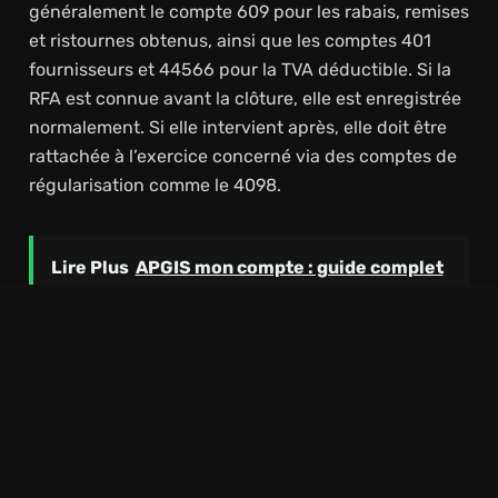
généralement le compte 609 pour les rabais, remises
et ristournes obtenus, ainsi que les comptes 401
fournisseurs et 44566 pour la TVA déductible. Si la
RFA est connue avant la clôture, elle est enregistrée
normalement. Si elle intervient après, elle doit être
rattachée à l’exercice concerné via des comptes de
régularisation comme le 4098.
Lire Plus
APGIS mon compte : guide complet
pour accéder à votre espace assuré
Chez le fournisseur, la RFA accordée est considérée
comme une diminution du chiffre d’affaires. Elle est
enregistrée avec le compte 709, le compte 411
clients et le compte 44571 pour la TVA collectée. En