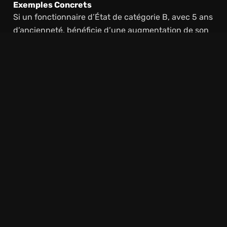
Exemples Concrets
Si un fonctionnaire d’État de catégorie B, avec 5 ans
d’ancienneté, bénéficie d’une augmentation de son
point d’indice de 3 points, son salaire brut pourrait
passer de 2 200 € à 2 260 € par mois. Après
déduction des cotisations sociales, son salaire net
serait compris entre 1 650 € et 1 710 €, selon les
taux appliqués.
Quels Impacts Pour Les
Fonctionnaires En 2025 ?
La revalorisation du point d’indice devrait, en
théorie, permettre aux fonctionnaires d’améliorer
leur pouvoir d’achat en 2025, en compensant
partiellement les effets de l’inflation. Cependant,
bien que la revalorisation indiciaire contribue à une
amélioration de la rémunération des fonctionnaires,
elle risque de ne pas suffire à compenser l’ensemble