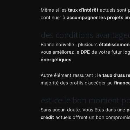
Même si les
taux d’intérêt
actuels sont p
continuer à
accompagner les projets im
des conditions avantageu
Bonne nouvelle : plusieurs
établissement
vous améliorez le
DPE
de votre futur lo
énergétiques
.
Autre élément rassurant : le
taux d’usur
majorité des profils d’accéder au
financ
est-ce le bon moment po
Sans aucun doute. Vous êtes dans une
p
crédit
actuels offrent un bon compromis