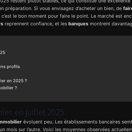
2025 restent plutôt stables, ce qui constitue une excellent
n préparation. Si vous envisagez d’acheter un bien, de
fai
, c’est le bon moment pour faire le point. Le marché est en
rs
reprennent confiance, et les
banques
montrent davantag
025
ns profils
lier en 2025 ?
obilier ?
les en juillet 2025
immobilier
évoluent peu. Les établissements bancaires semb
un mois sur l’autre. Voici les moyennes observées actuellem