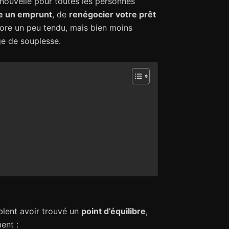
e nouvelle pour toutes les personnes
re un emprunt
, de
renégocier votre prêt
core un peu tendu, mais bien moins
e de souplesse.
lent avoir trouvé un
point d’équilibre
,
ent :