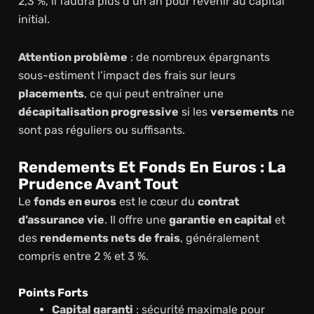
2,3 %, il faudra plus d’un an pour revenir au capital
initial.
Attention problème
: de nombreux épargnants
sous-estiment l’impact des frais sur leurs
placements
, ce qui peut entraîner une
décapitalisation progressive
si les
versements
ne
sont pas réguliers ou suffisants.
Rendements Et Fonds En Euros : La
Prudence Avant Tout
Le
fonds en euros
est le cœur du
contrat
d’assurance vie
. Il offre une
garantie en capital
et
des
rendements nets de frais
, généralement
compris entre 2 % et 3 %.
Points Forts
Capital garanti
: sécurité maximale pour