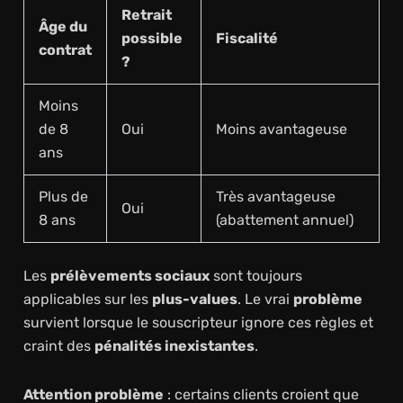
Retrait
Âge du
possible
Fiscalité
contrat
?
Moins
de 8
Oui
Moins avantageuse
ans
Plus de
Très avantageuse
Oui
8 ans
(abattement annuel)
Les
prélèvements sociaux
sont toujours
applicables sur les
plus-values
. Le vrai
problème
survient lorsque le souscripteur ignore ces règles et
craint des
pénalités inexistantes
.
Attention problème
: certains clients croient que