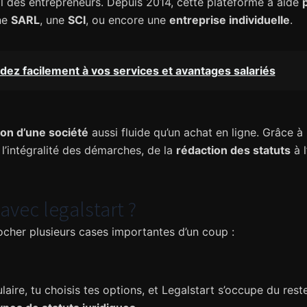
tal des entrepreneurs. Depuis 2014, cette plateforme a aidé
ne
SARL
, une
SCI
, ou encore une
entreprise individuelle
.
ez facilement à vos services et avantages salariés
ion d’une société
aussi fluide qu’un achat en ligne. Grâce à 
l’intégralité des démarches, de la
rédaction des statuts
à l
avec legalstart ?
ocher plusieurs cases importantes d’un coup :
mulaire, tu choisis tes options, et Legalstart s’occupe du re