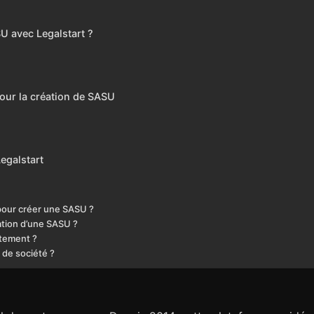
U avec Legalstart ?
U
our la création de SASU
egalstart
 pour créer une SASU ?
ation d’une SASU ?
itement ?
n de société ?