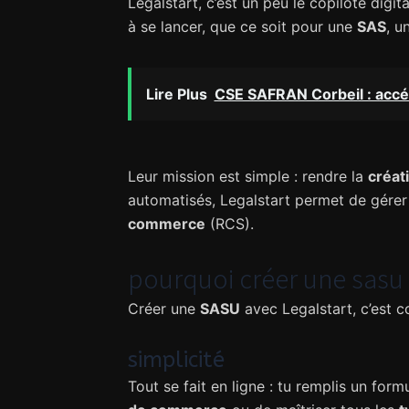
Legalstart, c’est un peu le copilote digi
à se lancer, que ce soit pour une
SAS
, u
Lire Plus
CSE SAFRAN Corbeil : accéd
Leur mission est simple : rendre la
créat
automatisés, Legalstart permet de gérer 
commerce
(RCS).
pourquoi créer une sasu 
Créer une
SASU
avec Legalstart, c’est c
simplicité
Tout se fait en ligne : tu remplis un for