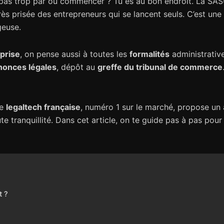
pas trop par où commencer ? Tu es au bon endroit. La SASU,
rès prisée des entrepreneurs qui se lancent seuls. C’est un
geuse.
eprise
, on pense aussi à toutes les
formalités
administrativ
nnonces légales
, dépôt au
greffe du tribunal de commerce
te
legaltech française
, numéro 1 sur le marché, propose un
te tranquillité. Dans cet article, on te guide pas à pas p
t ?