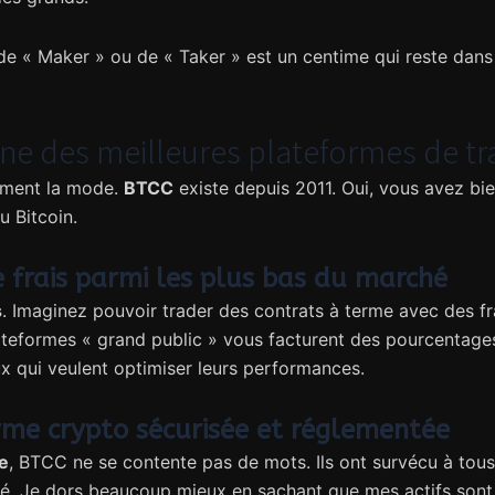
 « Maker » ou de « Taker » est un centime qui reste dans v
une des meilleures plateformes de tr
lément la mode.
BTCC
existe depuis 2011. Oui, vous avez bien
u Bitcoin.
e frais parmi les plus bas du marché
s
. Imaginez pouvoir trader des contrats à terme avec des f
teformes « grand public » vous facturent des pourcentages
 qui veulent optimiser leurs performances.
orme crypto sécurisée et réglementée
e
, BTCC ne se contente pas de mots. Ils ont survécu à tous
té. Je dors beaucoup mieux en sachant que mes actifs sont 