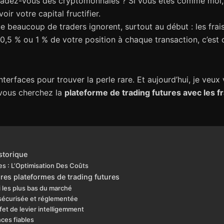
tradez-vous des cryptomonnaies ? Si vous êtes comme moi, 
ir votre capital fructifier.
que beaucoup de traders ignorent, surtout au début : les fra
 0,5 % ou 1 % de votre position à chaque transaction, c’es
interfaces pour trouver la perle rare. Et aujourd’hui, je veu
 vous cherchez la
plateforme de trading futures avec les fr
storique
s : L’Optimisation Des Coûts
res plateformes de trading futures
 les plus bas du marché
sécurisée et réglementée
fet de levier intelligemment
ces fiables