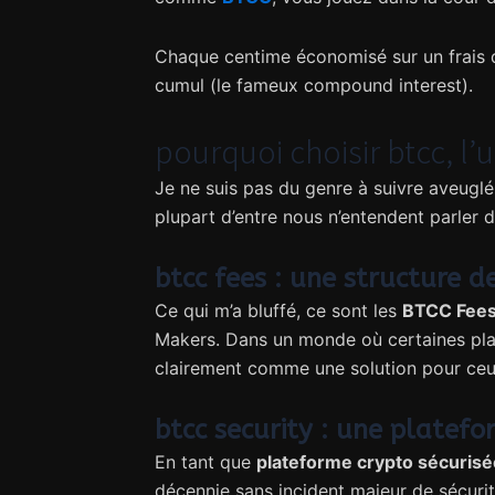
Chaque centime économisé sur un frais de
cumul (le fameux compound interest).
pourquoi choisir btcc, l’
Je ne suis pas du genre à suivre aveug
plupart d’entre nous n’entendent parler d
btcc fees : une structure d
Ce qui m’a bluffé, ce sont les
BTCC Fee
Makers. Dans un monde où certaines pla
clairement comme une solution pour ceux
btcc security : une platef
En tant que
plateforme crypto sécurisé
décennie sans incident majeur de sécuri