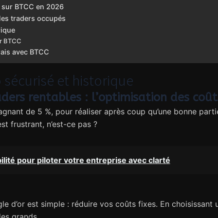
s sur BTCC en 2026
les traders occupés
rique
ur BTCC
frais avec BTCC
 sécurisé et historique
ders rentables : l’optimisation des coût
agnant de 5 %, pour réaliser après coup qu’une bonne parti
st frustrant, n’est-ce pas ?
lité pour piloter votre entreprise avec clarté
e d’or est simple : réduire vos coûts fixes. En choisissant
des grands.