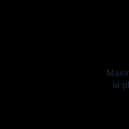
Maxi
la p