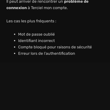
Il peut arriver de rencontrer un
problème de
connexion
à Terciel mon compte.
Les cas les plus fréquents :
Mot de passe oublié
Identifiant incorrect
Compte bloqué pour raisons de sécurité
Erreur lors de l’authentification
Solutions possibles :
Cliquer sur “
Mot de passe oublié
” pour le
réinitialiser
Vérifier vos
identifiants et adresse e-mail
Utiliser la fonction de
réinitialisation du mot
de passe